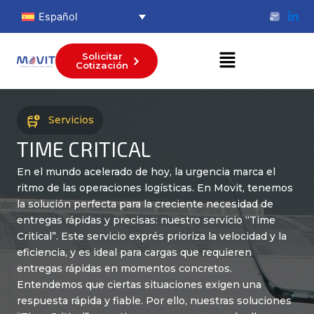
Ir
Español
al
contenido
Me
Solicitar
Cotización
Servicios
TIME CRITICAL​
En el mundo acelerado de hoy, la urgencia marca el
ritmo de las operaciones logísticas. En Movit, tenemos
la solución perfecta para la creciente necesidad de
entregas rápidas y precisas: nuestro servicio “Time
Critical”. Este servicio exprés prioriza la velocidad y la
eficiencia, y es ideal para cargas que requieren
entregas rápidas en momentos concretos.
Entendemos que ciertas situaciones exigen una
respuesta rápida y fiable. Por ello, nuestras soluciones